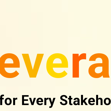
e
v
e
r
for Every Stakeho