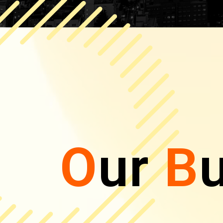
O
ur
B