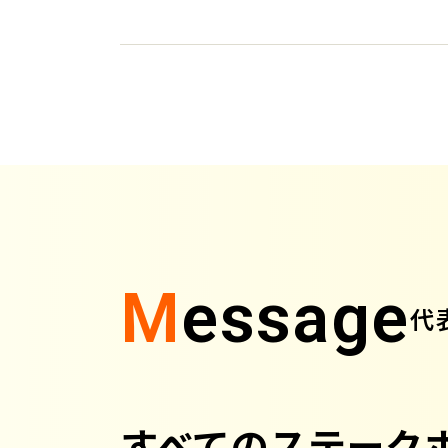
M
essage
代
すべてのステーク