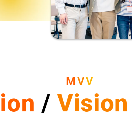
M
V
V
ion
/
Vision