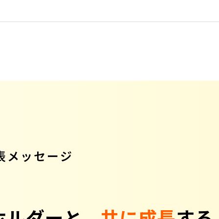
表メッセージ
ホルダーと、
共に成長
する