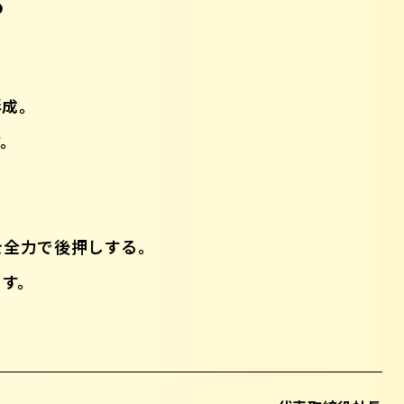
形成。
す。
を全力で後押しする。
ます。