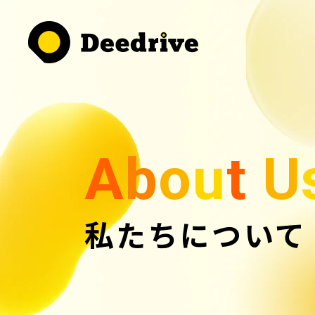
A
b
o
u
t
U
私たちについて